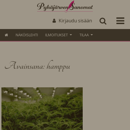
Kirjaudu sisään
NÄKÖISLEHTI
ILMOITUKSET
TILAA
Avainsana: hamppu