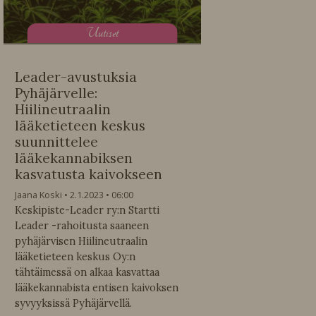
U
utiset
Leader-avustuksia
Pyhäjärvelle:
Hiilineutraalin
lääketieteen keskus
suunnittelee
lääkekannabiksen
kasvatusta kaivokseen
Jaana Koski
2.1.2023
06:00
Keskipiste-Leader ry:n Startti
Leader -rahoitusta saaneen
pyhäjärvisen Hiilineutraalin
lääketieteen keskus Oy:n
tähtäimessä on alkaa kasvattaa
lääkekannabista entisen kaivoksen
syvyyksissä Pyhäjärvellä.