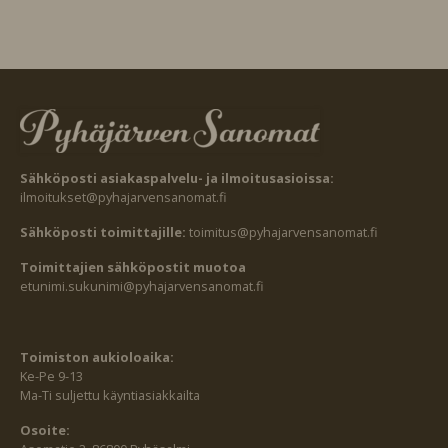
Sähköposti asiakaspalvelu- ja ilmoitusasioissa:
ilmoitukset@pyhajarvensanomat.fi
Sähköposti toimittajille:
toimitus@pyhajarvensanomat.fi
Toimittajien sähköpostit muotoa
etunimi.sukunimi@pyhajarvensanomat.fi
Toimiston aukioloaika:
Ke-Pe 9-13
Ma-Ti suljettu käyntiasiakkailta
Osoite: