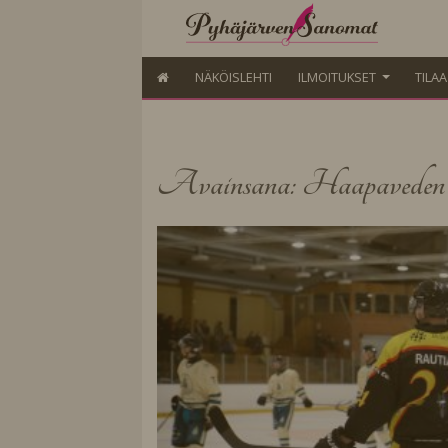
NÄKÖISLEHTI
ILMOITUKSET
TILA
Avainsana: Haapaveden U