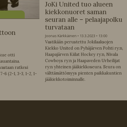
JoKi United tuo alueen
kiekkonuoret saman
seuran alle – pelaajapolku
turvataan
ttoon
Joonas Kärkkäinen
13.3.2023
13:00
Vastikään perustettu Jokilaaksojen
Kiekko United on Pyhäjärven Pohti ry:n,
Haapajärven Kiilat Hockey ry:n, Nivala
kue otti
Cowboys ry:n ja Haapaveden Urheilijat
auantaina.
ry:n yhteinen jääkiekkoseura. Seura on
vastaan ratkesi
välttämättömyys pienten paikkakuntien
6 (2-1, 3-3, 1-2, 1-
jääkiekkotoiminnalle.