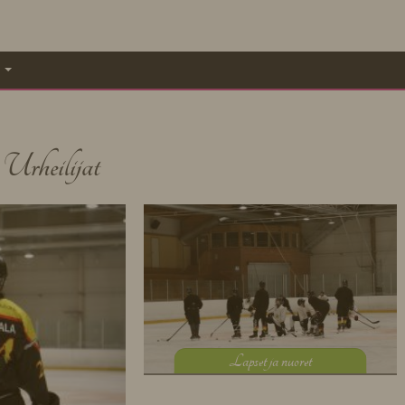
A
rheilijat
L
apset ja nuoret