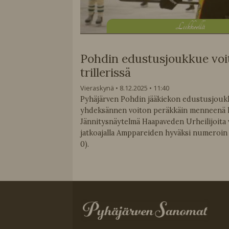
L
iikkeellä
Pohdin edustusjoukkue voi
trillerissä
Vieraskynä
8.12.2025
11:40
Pyhäjärven Pohdin jääkiekon edustusjouk
yhdeksännen voiton peräkkäin menneenä l
Jännitysnäytelmä Haapaveden Urheilijoita 
jatkoajalla Amppareiden hyväksi numeroin 7-
0).