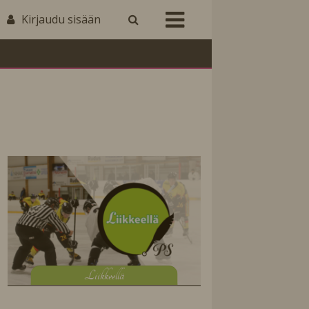
Kirjaudu sisään
L
iikkeellä