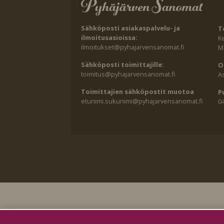
Sähköposti asiakaspalvelu- ja
T
ilmoitusasioissa:
K
ilmoitukset@pyhajarvensanomat.fi
Ma
Sähköposti toimittajille:
O
toimitus@pyhajarvensanomat.fi
A
Toimittajien sähköpostit muotoa
P
etunimi.sukunimi@pyhajarvensanomat.fi
0