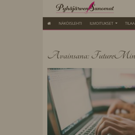
NÄKÖISLEHTI
ILMOITUKSET
TILA
Avainsana: FutureMin