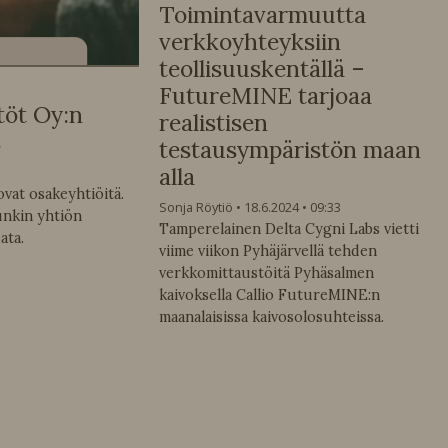
Toimintavarmuutta
verkkoyhteyksiin
teollisuuskentällä –
FutureMINE tarjoaa
töt Oy:n
realistisen
s
testausympäristön maan
alla
ovat osakeyhtiöitä.
Sonja Röytiö
18.6.2024
09:33
nkin yhtiön
Tamperelainen Delta Cygni Labs vietti
ata.
viime viikon Pyhäjärvellä tehden
verkkomittaustöitä Pyhäsalmen
kaivoksella Callio FutureMINE:n
maanalaisissa kaivosolosuhteissa.