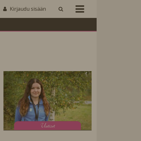
Kirjaudu sisään
U
utiset