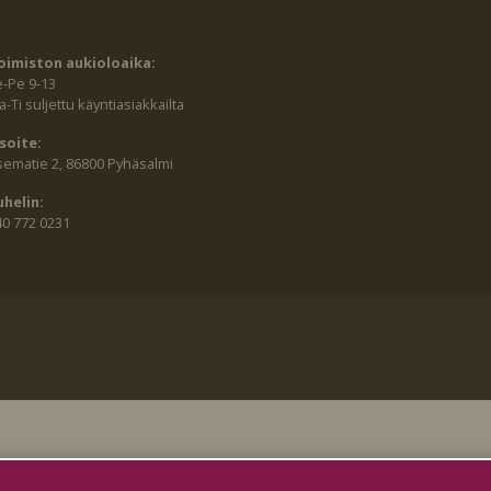
oimiston aukioloaika:
e-Pe 9-13
-Ti suljettu käyntiasiakkailta
soite:
sematie 2, 86800 Pyhäsalmi
uhelin:
40 772 0231