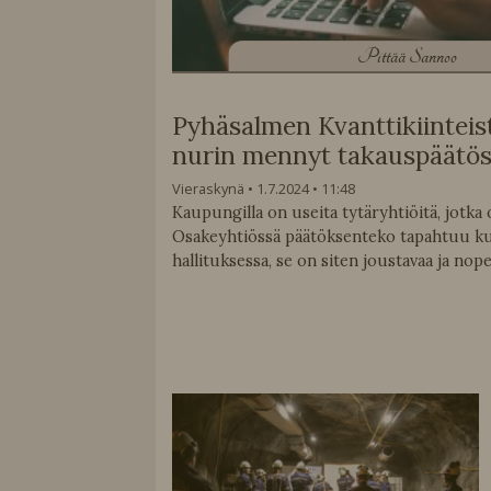
P
ittää Sannoo
Pyhäsalmen Kvanttikiinteis
nurin mennyt takauspäätö
Vieraskynä
1.7.2024
11:48
Kaupungilla on useita tytäryhtiöitä, jotka 
Osakeyhtiössä päätöksenteko tapahtuu ku
hallituksessa, se on siten joustavaa ja nope