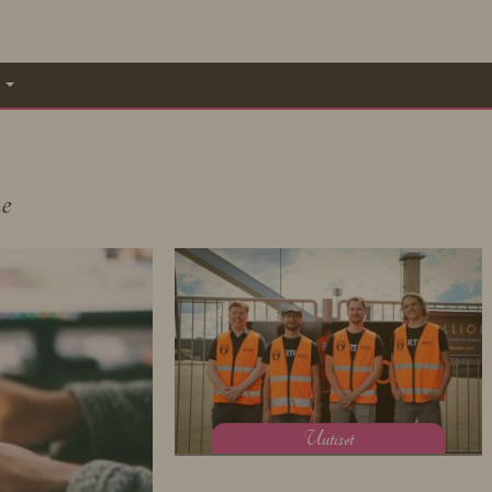
A
e
U
utiset