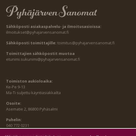
Sähköposti asiakaspalvelu- ja ilmoitusasioissa:
ilmoitukset@pyhajarvensanomat.fi
Sähköposti toimittajille:
toimitus@pyhajarvensanomat.fi
Toimittajien sähköpostit muotoa
etunimi.sukunimi@pyhajarvensanomat.fi
Toimiston aukioloaika:
Ke-Pe 9-13
Ma-Ti suljettu käyntiasiakkailta
Osoite:
Asematie 2, 86800 Pyhäsalmi
Puhelin:
040 772 0231