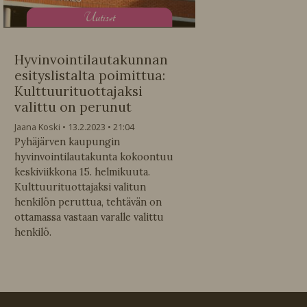
U
utiset
Hyvinvointilautakunnan
esityslistalta poimittua:
Kulttuurituottajaksi
valittu on perunut
Jaana Koski
13.2.2023
21:04
Pyhäjärven kaupungin
hyvinvointilautakunta kokoontuu
keskiviikkona 15. helmikuuta.
Kulttuurituottajaksi valitun
henkilön peruttua, tehtävän on
ottamassa vastaan varalle valittu
henkilö.