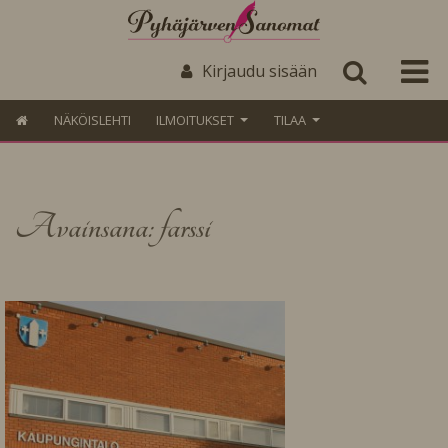
Kirjaudu sisään
NÄKÖISLEHTI
ILMOITUKSET
TILAA
Avainsana: farssi