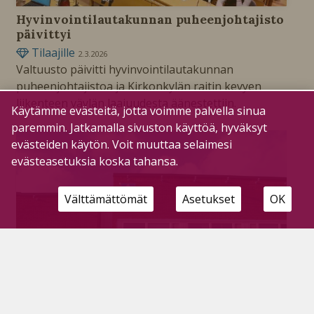
Hyvinvointilautakunnan puheenjohtajisto
päivittyi
Tilaajille
2.3.2026
Valtuusto päivitti hyvinvointilautakunnan
puheenjohtajistoa ja Kirkonkylän raitin kevyen
liikenteen väylän laajuudesta äänestettiin.
Käytämme evästeitä, jotta voimme palvella sinua
paremmin. Jatkamalla sivuston käyttöä, hyväksyt
evästeiden käytön. Voit muuttaa selaimesi
evästeasetuksia koska tahansa.
Välttämättömät
Asetukset
OK