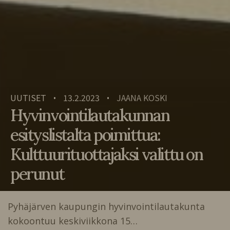
UUTISET
13.2.2023
JAANA KOSKI
•
•
Hyvinvointilautakunnan
esityslistalta poimittua:
Kulttuurituottajaksi valittu on
perunut
Pyhäjärven kaupungin hyvinvointilautakunta
kokoontuu keskiviikkona 15…