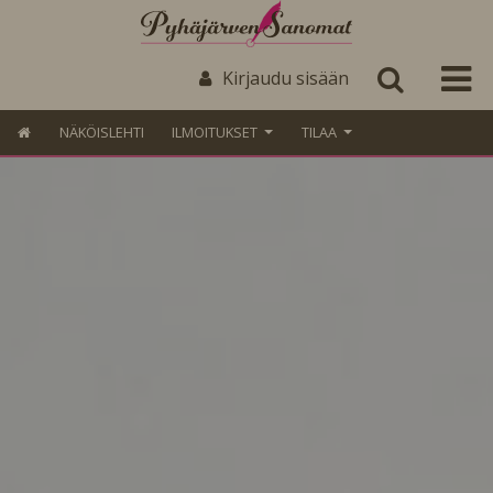
Kirjaudu sisään
NÄKÖISLEHTI
ILMOITUKSET
TILAA