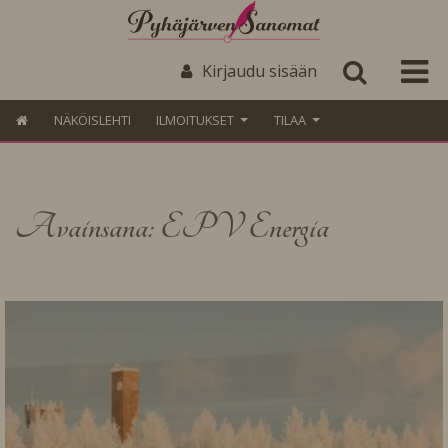
Kirjaudu sisään
NÄKÖISLEHTI
ILMOITUKSET
TILAA
Avainsana: EPV Energia