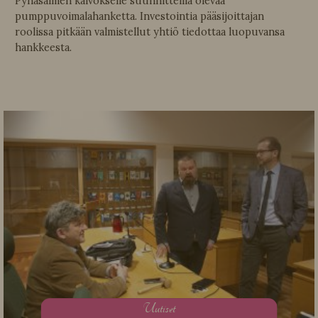
Pyhäsalmen kaivokselle suunnitteilla olevaa
pumppuvoimalahanketta. Investointia pääsijoittajan
roolissa pitkään valmistellut yhtiö tiedottaa luopuvansa
hankkeesta.
U
utiset