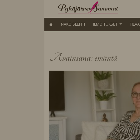
NÄKÖISLEHTI
ILMOITUKSET
TILA
Avainsana: emäntä