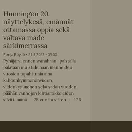
Hunningon 20.
näyttelykesä, emännät
ottamassa oppia sekä
valtava made
särkimerrassa
Sonja Röytiö
21.6.2023
09:00
Pyhäjärvi ennen wanahaan -palstalla
palataan muistelemaan menneiden
vuosien tapahtumia aina
kahdenkymmenenviiden,
viidenkymmenen sekä sadan vuoden
päähän vanhojen lehtiartikkeleiden
siivittämänä. 25 vuotta sitten | 17.6.