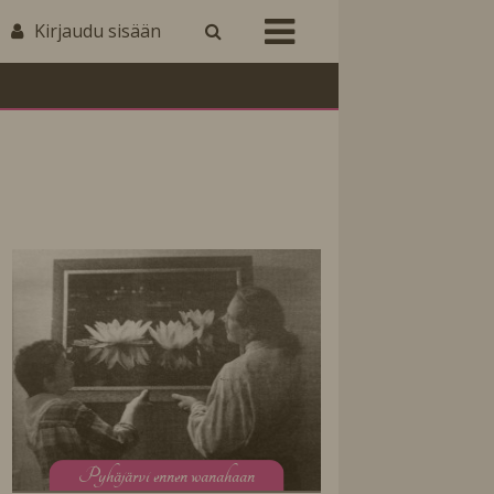
Kirjaudu sisään
P
yhäjärvi ennen wanahaan