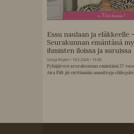
M
itä kuuluu?
Essu naulaan ja eläkkeelle 
Seurakunnan emäntänä my
ihmisten iloissa ja suruissa
Sonja Röytiö
19.5.2026
13:00
Pyhäjärven seurakunnan emäntänä 37 vuod
Aira Fält jäi viettämään ansaittuja eläkepäiv