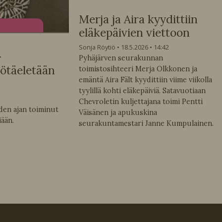
Merja ja Aira kyydittiin
eläkepäivien viettoon
Sonja Röytiö
18.5.2026
14:42
–
Pyhäjärven seurakunnan
ötäeletään
toimistosihteeri Merja Olkkonen ja
emäntä Aira Fält kyydittiin viime viikolla
tyylillä kohti eläkepäiviä. Satavuotiaan
Chevroletin kuljettajana toimi Pentti
en ajan toiminut
Väisänen ja apukuskina
iään.
seurakuntamestari Janne Kumpulainen.