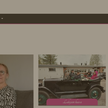
A
L
ukijan kuva