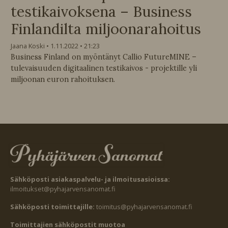
testikaivoksena – Business
Finlandilta miljoonarahoitus
Jaana Koski
1.11.2022
21:23
Business Finland on myöntänyt Callio FutureMINE –
tulevaisuuden digitaalinen testikaivos - projektille yli
miljoonan euron rahoituksen.
Sähköposti asiakaspalvelu- ja ilmoitusasioissa:
ilmoitukset@pyhajarvensanomat.fi
Sähköposti toimittajille:
toimitus@pyhajarvensanomat.fi
Toimittajien sähköpostit muotoa