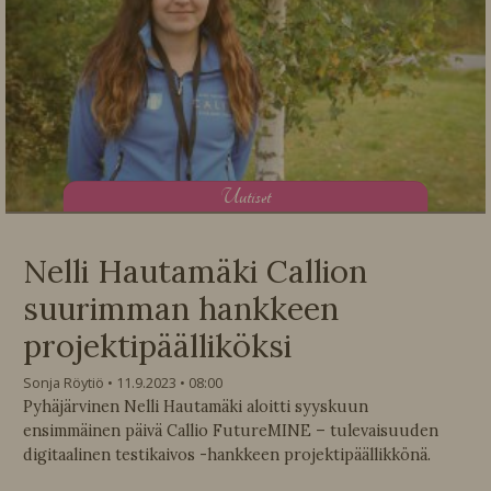
U
utiset
Nelli Hautamäki Callion
suurimman hankkeen
projektipäälliköksi
Sonja Röytiö
11.9.2023
08:00
Pyhäjärvinen Nelli Hautamäki aloitti syyskuun
ensimmäinen päivä Callio FutureMINE – tulevaisuuden
digitaalinen testikaivos -hankkeen projektipäällikkönä.