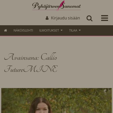
Kirjaudu sisään
NÄKÖISLEHTI
ILMOITUKSET
TILAA
Avainsana: Callio
FutureMINE