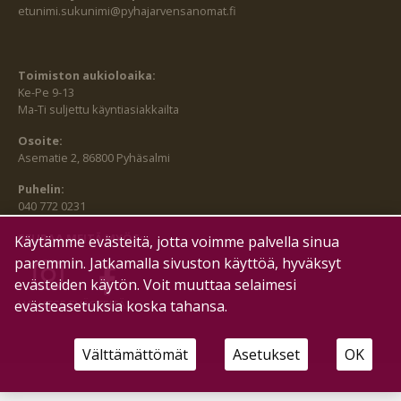
etunimi.sukunimi@pyhajarvensanomat.fi
Toimiston aukioloaika:
Ke-Pe 9-13
Ma-Ti suljettu käyntiasiakkailta
Osoite:
Asematie 2, 86800 Pyhäsalmi
Puhelin:
040 772 0231
SEURAA MEITÄ MYÖS:
Käytämme evästeitä, jotta voimme palvella sinua
paremmin. Jatkamalla sivuston käyttöä, hyväksyt
evästeiden käytön. Voit muuttaa selaimesi
HALLITSE EVÄSTEITÄ
evästeasetuksia koska tahansa.
Välttämättömät
Asetukset
OK