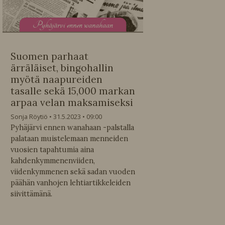
P
yhäjärvi ennen wanahaan
Suomen parhaat
ärräläiset, bingohallin
myötä naapureiden
tasalle sekä 15,000 markan
arpaa velan maksamiseksi
Sonja Röytiö
31.5.2023
09:00
Pyhäjärvi ennen wanahaan -palstalla
palataan muistelemaan menneiden
vuosien tapahtumia aina
kahdenkymmenenviiden,
viidenkymmenen sekä sadan vuoden
päähän vanhojen lehtiartikkeleiden
siivittämänä.