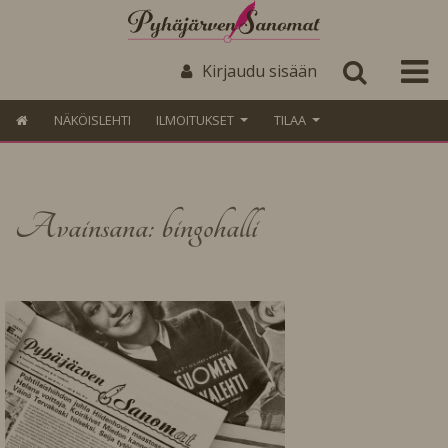
Kirjaudu sisään
NÄKÖISLEHTI
ILMOITUKSET
TILAA
Avainsana: bingohalli