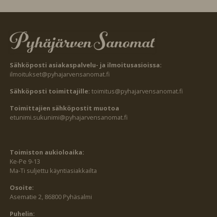
Sähköposti asiakaspalvelu- ja ilmoitusasioissa:
ilmoitukset@pyhajarvensanomat.fi
Sähköposti toimittajille:
toimitus@pyhajarvensanomat.fi
Toimittajien sähköpostit muotoa
etunimi.sukunimi@pyhajarvensanomat.fi
Toimiston aukioloaika:
Ke-Pe 9-13
Ma-Ti suljettu käyntiasiakkailta
Osoite:
Asematie 2, 86800 Pyhäsalmi
Puhelin: