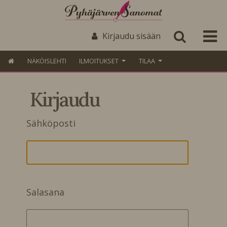
Kirjaudu sisään
NÄKÖISLEHTI
ILMOITUKSET
TILAA
Kirjaudu
Sähköposti
Salasana