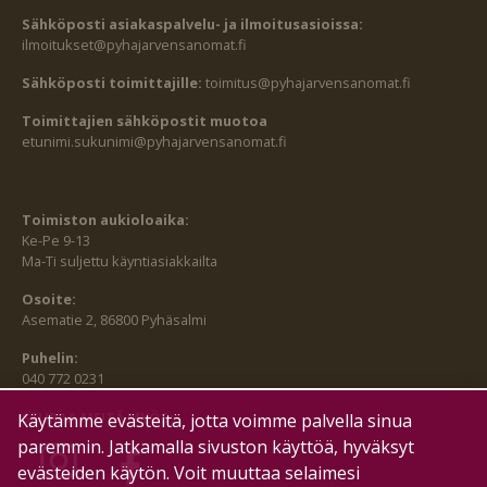
Sähköposti asiakaspalvelu- ja ilmoitusasioissa:
ilmoitukset@pyhajarvensanomat.fi
Sähköposti toimittajille:
toimitus@pyhajarvensanomat.fi
Toimittajien sähköpostit muotoa
etunimi.sukunimi@pyhajarvensanomat.fi
Toimiston aukioloaika:
Ke-Pe 9-13
Ma-Ti suljettu käyntiasiakkailta
Osoite:
Asematie 2, 86800 Pyhäsalmi
Puhelin:
040 772 0231
SEURAA MEITÄ MYÖS:
Käytämme evästeitä, jotta voimme palvella sinua
paremmin. Jatkamalla sivuston käyttöä, hyväksyt
evästeiden käytön. Voit muuttaa selaimesi