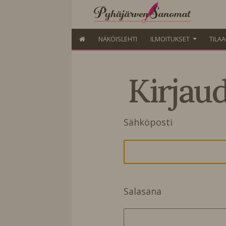
NÄKÖISLEHTI
ILMOITUKSET
TILA
Kirjau
Sähköposti
Salasana