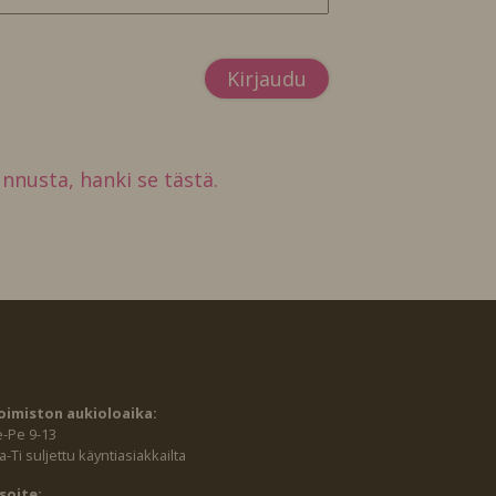
tunnusta, hanki se tästä.
oimiston aukioloaika:
e-Pe 9-13
-Ti suljettu käyntiasiakkailta
soite: