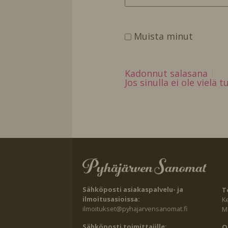
Muista minut
Kadonnut salasana
Jos sinulla ei ole vielä 
Sähköposti asiakaspalvelu- ja
T
ilmoitusasioissa:
K
ilmoitukset@pyhajarvensanomat.fi
Ma
Sähköposti toimittajille:
O