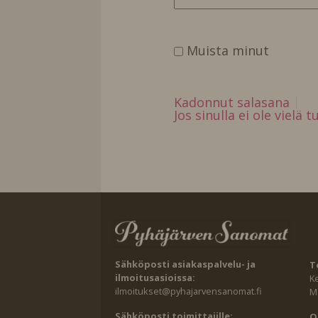
Muista minut
Kadonnut salasana
Jos sinulla ei ole vielä 
Sähköposti asiakaspalvelu- ja
T
ilmoitusasioissa:
K
ilmoitukset@pyhajarvensanomat.fi
Ma
Sähköposti toimittajille:
O