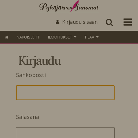
Kirjaudu sisään
NÄKÖISLEHTI
ILMOITUKSET
TILAA
Kirjaudu
Sähköposti
Salasana