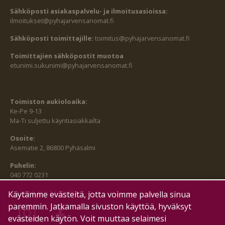
Sähköposti asiakaspalvelu- ja ilmoitusasioissa:
ilmoitukset@pyhajarvensanomat.fi
Sähköposti toimittajille:
toimitus@pyhajarvensanomat.fi
Toimittajien sähköpostit muotoa
etunimi.sukunimi@pyhajarvensanomat.fi
Toimiston aukioloaika:
Ke-Pe 9-13
Ma-Ti suljettu käyntiasiakkailta
Osoite:
Asematie 2, 86800 Pyhäsalmi
Puhelin:
040 772 0231
SEURAA MEITÄ MYÖS:
Käytämme evästeitä, jotta voimme palvella sinua
paremmin. Jatkamalla sivuston käyttöä, hyväksyt
evästeiden käytön. Voit muuttaa selaimesi