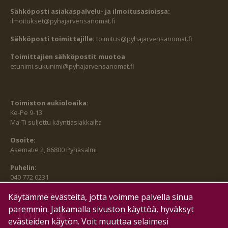
Sähköposti asiakaspalvelu- ja ilmoitusasioissa:
ilmoitukset@pyhajarvensanomat.fi
Sähköposti toimittajille:
toimitus@pyhajarvensanomat.fi
Toimittajien sähköpostit muotoa
etunimi.sukunimi@pyhajarvensanomat.fi
Toimiston aukioloaika:
Ke-Pe 9-13
Ma-Ti suljettu käyntiasiakkailta
Osoite:
Asematie 2, 86800 Pyhäsalmi
Puhelin:
040 772 0231
SEURAA MEITÄ MYÖS:
Käytämme evästeitä, jotta voimme palvella sinua
paremmin. Jatkamalla sivuston käyttöä, hyväksyt
evästeiden käytön. Voit muuttaa selaimesi