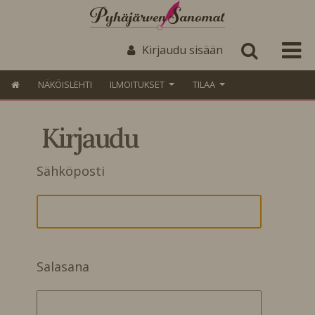
Kirjaudu sisään
NÄKÖISLEHTI
ILMOITUKSET
TILAA
Kirjaudu
Sähköposti
Salasana