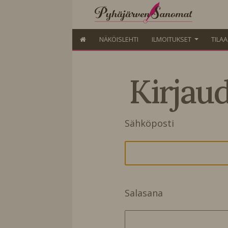
NÄKÖISLEHTI
ILMOITUKSET
TILA
Kirjau
Sähköposti
Salasana