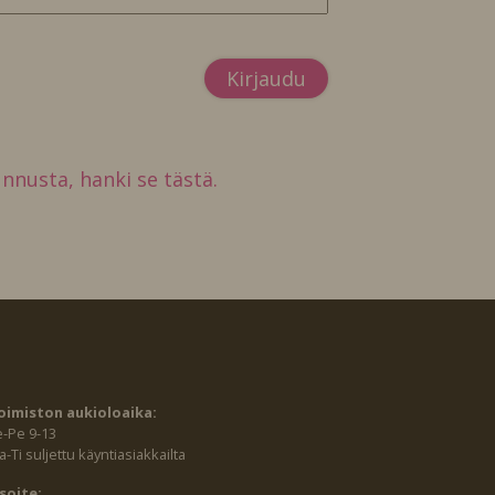
tunnusta, hanki se tästä.
oimiston aukioloaika:
e-Pe 9-13
-Ti suljettu käyntiasiakkailta
soite: