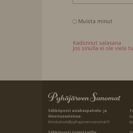
Muista minut
Kadonnut salasana
Jos sinulla ei ole vielä 
Sähköposti asiakaspalvelu- ja
T
ilmoitusasioissa:
K
ilmoitukset@pyhajarvensanomat.fi
Ma
Sähköposti toimittajille:
O