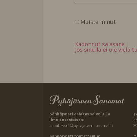
Muista minut
Kadonnut salasana
Jos sinulla ei ole vielä 
Sähköposti asiakaspalvelu- ja
T
ilmoitusasioissa:
K
ilmoitukset@pyhajarvensanomat.fi
Ma
Sähköposti toimittajille:
O