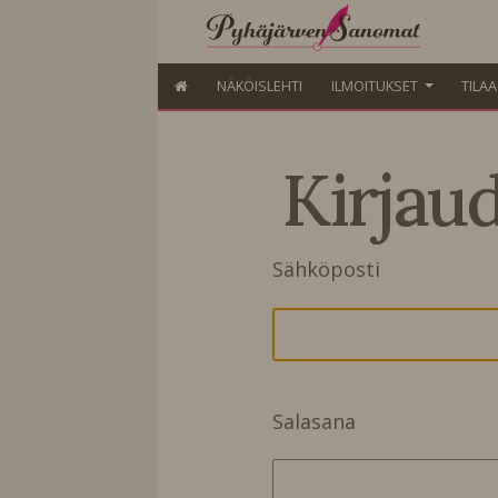
NÄKÖISLEHTI
ILMOITUKSET
TILA
Kirjau
Sähköposti
Salasana