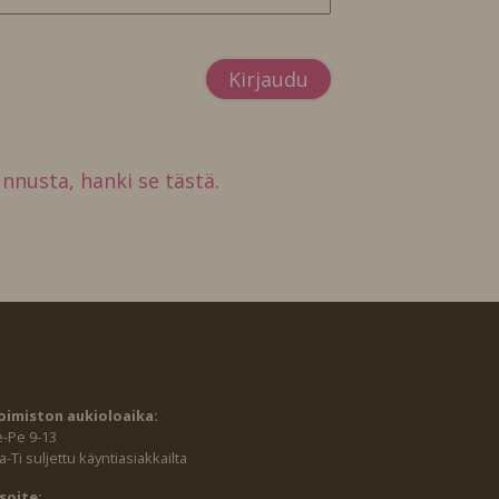
tunnusta, hanki se tästä.
oimiston aukioloaika:
e-Pe 9-13
-Ti suljettu käyntiasiakkailta
soite: