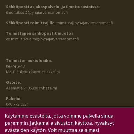
Sähköposti asiakaspalvelu- ja ilmoitusasioissa:
ilmoitukset@pyhajarvensanomat.fi
Sähköposti toimittajille:
toimitus@pyhajarvensanomat.fi
Toimittajien sähköpostit muotoa
etunimi.sukunimi@pyhajarvensanomat.fi
Toimiston aukioloaika:
Ke-Pe 9-13
Ma-Ti suljettu käyntiasiakkailta
Osoite:
Asematie 2, 86800 Pyhäsalmi
Puhelin:
040 772 0231
SEURAA MEITÄ MYÖS:
Käytämme evästeitä, jotta voimme palvella sinua
paremmin. Jatkamalla sivuston käyttöä, hyväksyt
evästeiden käytön. Voit muuttaa selaimesi