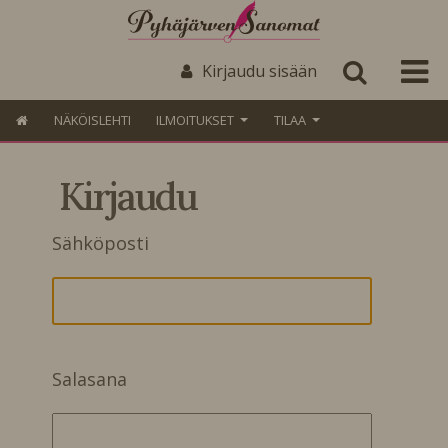
Kirjaudu sisään
NÄKÖISLEHTI
ILMOITUKSET
TILAA
Kirjaudu
Sähköposti
Salasana