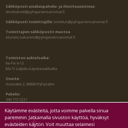
Sähköposti asiakaspalvelu- ja ilmoitusasioissa:
ilmoitukset@pyhajarvensanomat.fi
Sähköposti toimittajille:
toimitus@pyhajarvensanomat.fi
Toimittajien sähköpostit muotoa
etunimi.sukunimi@pyhajarvensanomat.fi
Toimiston aukioloaika:
Ke-Pe 9-13
Ma-Ti suljettu käyntiasiakkailta
Osoite:
Asematie 2, 86800 Pyhäsalmi
Puhelin:
040 772 0231
SEURAA MEITÄ MYÖS:
Käytämme evästeitä, jotta voimme palvella sinua
paremmin. Jatkamalla sivuston käyttöä, hyväksyt
evästeiden käytön. Voit muuttaa selaimesi