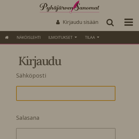
Kirjaudu sisään
NÄKÖISLEHTI
ILMOITUKSET
TILAA
Kirjaudu
Sähköposti
Salasana