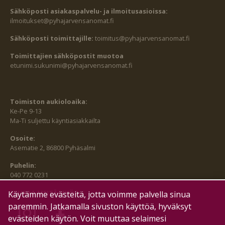
Sähköposti asiakaspalvelu- ja ilmoitusasioissa:
ilmoitukset@pyhajarvensanomat.fi
Sähköposti toimittajille:
toimitus@pyhajarvensanomat.fi
Toimittajien sähköpostit muotoa
etunimi.sukunimi@pyhajarvensanomat.fi
Toimiston aukioloaika:
Ke-Pe 9-13
Ma-Ti suljettu käyntiasiakkailta
Osoite:
Asematie 2, 86800 Pyhäsalmi
Puhelin:
040 772 0231
SEURAA MEITÄ MYÖS:
Käytämme evästeitä, jotta voimme palvella sinua
paremmin. Jatkamalla sivuston käyttöä, hyväksyt
evästeiden käytön. Voit muuttaa selaimesi