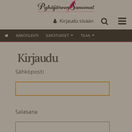
Kirjaudu sisään
NÄKÖISLEHTI
ILMOITUKSET
TILAA
Kirjaudu
Sähköposti
Salasana