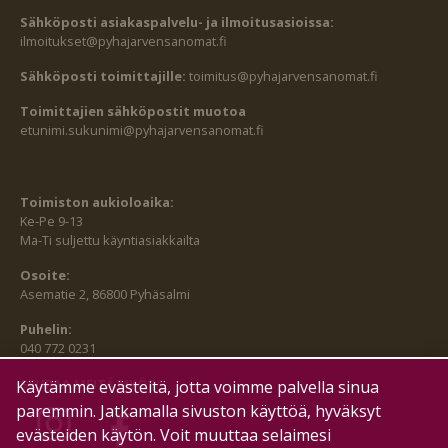
Sähköposti asiakaspalvelu- ja ilmoitusasioissa:
ilmoitukset@pyhajarvensanomat.fi
Sähköposti toimittajille:
toimitus@pyhajarvensanomat.fi
Toimittajien sähköpostit muotoa
etunimi.sukunimi@pyhajarvensanomat.fi
Toimiston aukioloaika:
Ke-Pe 9-13
Ma-Ti suljettu käyntiasiakkailta
Osoite:
Asematie 2, 86800 Pyhäsalmi
Puhelin:
040 772 0231
SEURAA MEITÄ MYÖS:
Käytämme evästeitä, jotta voimme palvella sinua
paremmin. Jatkamalla sivuston käyttöä, hyväksyt
evästeiden käytön. Voit muuttaa selaimesi