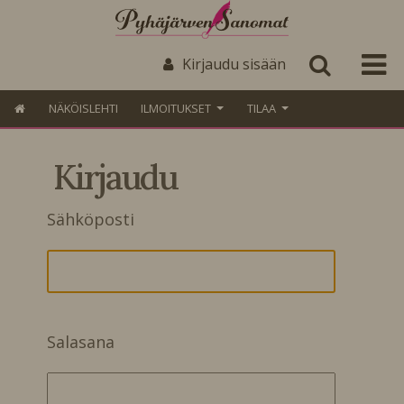
Kirjaudu sisään
NÄKÖISLEHTI
ILMOITUKSET
TILAA
Kirjaudu
Sähköposti
Salasana