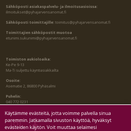
Sähköposti asiakaspalvelu- ja ilmoitusasioissa:
ilmoitukset@pyhajarvensanomat.fi
Sähköposti toimittajille:
toimitus@pyhajarvensanomat.fi
Toimittajien sähköpostit muotoa
etunimi.sukunimi@pyhajarvensanomat.fi
Toimiston aukioloaika:
Ke-Pe 9-13
Ma-Ti suljettu käyntiasiakkailta
Osoite:
Asematie 2, 86800 Pyhäsalmi
Puhelin:
040 772 0231
SEURAA MEITÄ MYÖS:
Käytämme evästeitä, jotta voimme palvella sinua
paremmin. Jatkamalla sivuston käyttöä, hyväksyt
evästeiden käytön. Voit muuttaa selaimesi