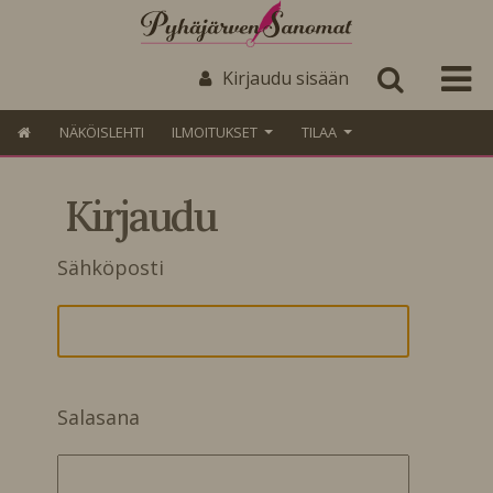
Kirjaudu sisään
NÄKÖISLEHTI
ILMOITUKSET
TILAA
Kirjaudu
Sähköposti
Salasana