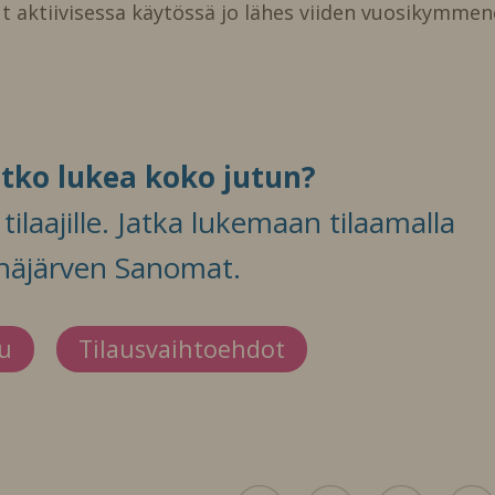
t aktiivisessa käytössä jo lähes viiden vuosikymme
itko lukea koko jutun?
ilaajille. Jatka lukemaan tilaamalla
häjärven Sanomat.
du
Tilausvaihtoehdot