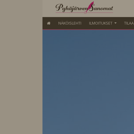
NÄKÖISLEHTI
ILMOITUKSET
TILA