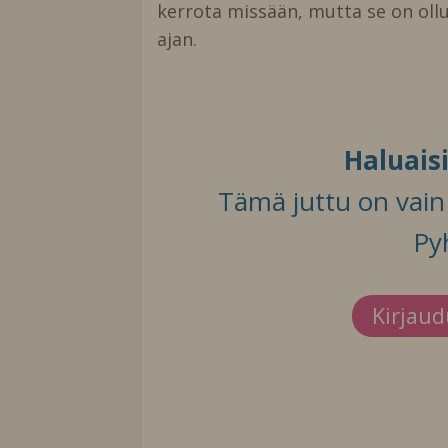
kerrota missään, mutta se on ollu
ajan.
Haluais
Tämä juttu on vain t
Py
Kirjau