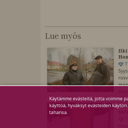
Lue myös
Ilk
Hon
T
Syys
rosv
maas
ilki
Käytämme evästeitä, jotta voimme pa
käyttöä, hyväksyt evästeiden käytön
Vaa
tur
tahansa.
T
Pres