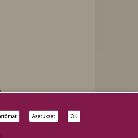
n
e
ättömät
Asetukset
OK
ti