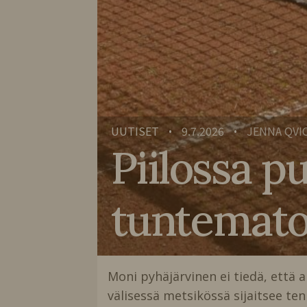
UUTISET
9.7.2026
JENNA QVI
•
•
Piilossa p
tuntemato
Moni pyhäjärvinen ei tiedä, että 
välisessä metsikössä sijaitsee tenn