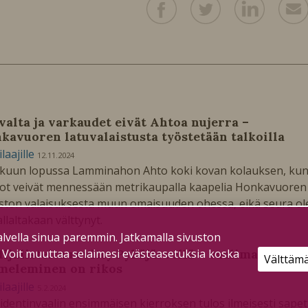
ivalta ja varkaudet eivät Ahtoa nujerra –
kavuoren latuvalaistusta työstetään talkoilla
ilaajille
12.11.2024
kuun lopussa Lamminahon Ahto koki kovan kolauksen, ku
ot veivät mennessään metrikaupalla kaapelia Honkavuoren
ton valaisuksesta muun omaisuuden ohessa, eikä seura ol
vallaltakaan välttynyt.
lvella sinua paremmin. Jatkamalla sivuston
. Voit muuttaa selaimesi evästeasetuksia koska
lijulisteita revitty Pyhäjärvellä – vaalimainoksen
Välttäm
meleminen on rikos
ilaajille
5.2.2024
identinvaalin ensimmäisen kierroksen tulos ilmeisesti sapet