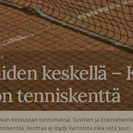
CK
uiden keskellä –
n tenniskenttä
aivan keskustan tuntumassa, Susitien ja Erämiehenti
iskenttä. Kenttää ei löydy kartoista eikä siitä juuri