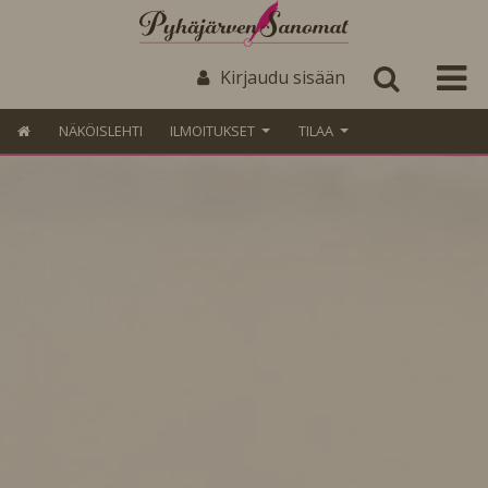
Kirjaudu sisään
NÄKÖISLEHTI
ILMOITUKSET
TILAA