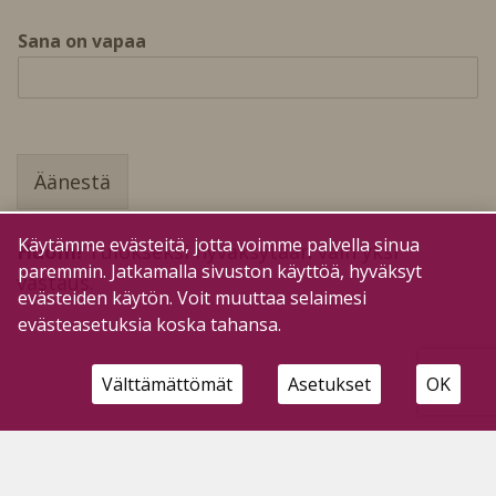
S
Sana on vapaa
a
n
a
p
e
r
Äänestä
i
n
n
Käytämme evästeitä, jotta voimme palvella sinua
Huom!
Tulokseksi hyväksytään vain yksi
e
paremmin. Jatkamalla sivuston käyttöä, hyväksyt
t
vastaus.
a
evästeiden käytön. Voit muuttaa selaimesi
i
evästeasetuksia koska tahansa.
t
o
Välttämättömät
Asetukset
OK
j
a
?
o
Kuinka viime viikolla vastattiin:
n