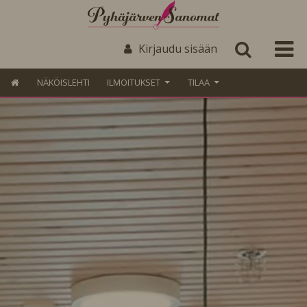
Kirjaudu sisään
NÄKÖISLEHTI
ILMOITUKSET
TILAA