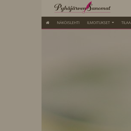
NÄKÖISLEHTI
ILMOITUKSET
TILA