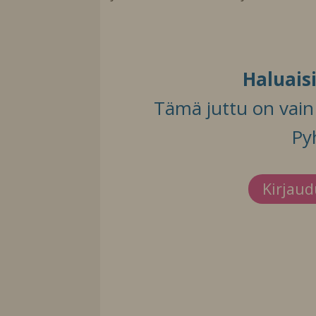
Haluais
Tämä juttu on vain t
Py
Kirjau