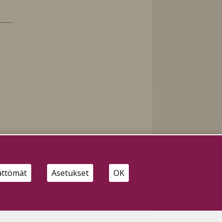
ättömät
Asetukset
OK