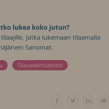
itko lukea koko jutun?
ilaajille. Jatka lukemaan tilaamalla
häjärven Sanomat.
du
Tilausvaihtoehdot