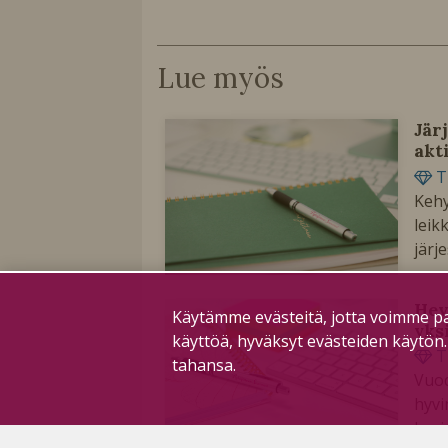
Lue myös
Jär
akt
T
Kehy
leik
järj
Hev
Käytämme evästeitä, jotta voimme pa
yks
käyttöä, hyväksyt evästeiden käytön
T
tahansa.
Vuod
hyvi
hyvi