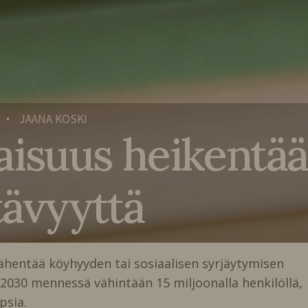
JAANA KOSKI
•
isuus heikentää
tävyyttä
ähentää köyhyyden tai sosiaalisen syrjäytymisen
2030 mennessä vähintään 15 miljoonalla henkilöllä,
psia.