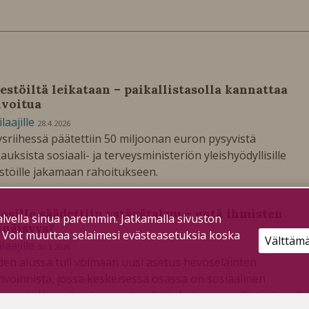
jestöiltä leikataan – paikallistasolla kannattaa
ivoitua
ilaajille
28.4.2026
sriihessä päätettiin 50 miljoonan euron pysyvistä
kauksista sosiaali- ja terveysministeriön yleishyödyllisille
estöille jakamaan rahoitukseen.
osille säädettiin ystävätakuu – entä ihmisten
lvella sinua paremmin. Jatkamalla sivuston
inäisyys?
. Voit muuttaa selaimesi evästeasetuksia koska
Välttäm
ilaajille
30.3.2026
en alussa tuli voimaan uusi asetus hevoseläinten
nvoinnista, jossa keskeisessä osassa on sosiaalinen
nvointi. Hevosta ei saa enää pitää yksin, vaan sillä täytyy olla