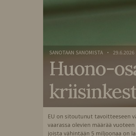
SANOTAAN SANOMISTA
29.6.2026
•
Huono-osa
kriisinkes
EU on sitoutunut tavoitteeseen v
vaarassa olevien määrää vuoteen 
joista vähintään 5 miljoonaa on la