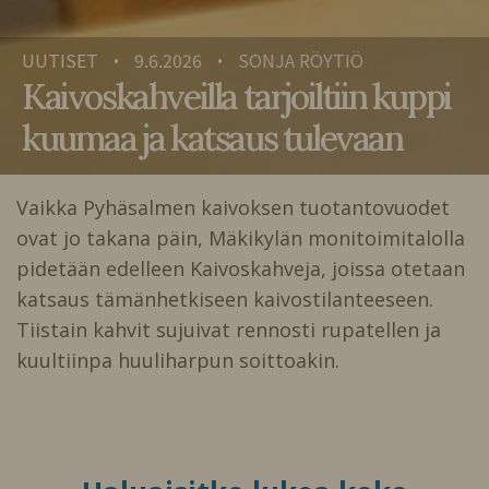
UUTISET
9.6.2026
SONJA RÖYTIÖ
•
•
Kaivoskahveilla tarjoiltiin kuppi
kuumaa ja katsaus tulevaan
Vaikka Pyhäsalmen kaivoksen tuotantovuodet
ovat jo takana päin, Mäkikylän monitoimitalolla
pidetään edelleen Kaivoskahveja, joissa otetaan
katsaus tämänhetkiseen kaivostilanteeseen.
Tiistain kahvit sujuivat rennosti rupatellen ja
kuultiinpa huuliharpun soittoakin.