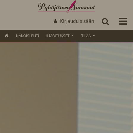
Kirjaudu sisään
NÄKÖISLEHTI
ILMOITUKSET
TILAA