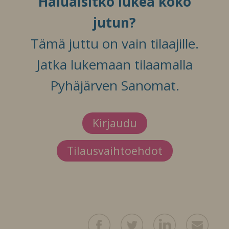
Haluaisitko lukea koko
jutun?
Tämä juttu on vain tilaajille.
Jatka lukemaan tilaamalla
Pyhäjärven Sanomat.
Kirjaudu
Tilausvaihtoehdot