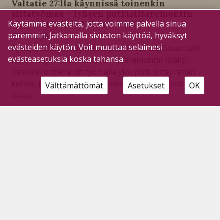
Valtatie 27:lla käynnissä toinenkin
siltatyömaa – lyhyen putkisiltaremontin
ajan muutoksia liikenteessä
Käytämme evästeitä, jotta voimme palvella sinua
paremmin. Jatkamalla sivuston käyttöä, hyväksyt
Tilaajille
5.6.2026
evästeiden käytön. Voit muuttaa selaimesi
Pyhäjärvellä on käynnissä jo kolmas tietyömaa tälle
evästeasetuksia koska tahansa.
kesää. Läpi kesän kestävän siltaremontin lisäksi
Vaskikellontiellä on työn alla yksi putkisiltaurakan
kohde, joka vaikuttaa liikenteeseen vain hetken
Välttämättömät
Asetukset
OK
aikaa.