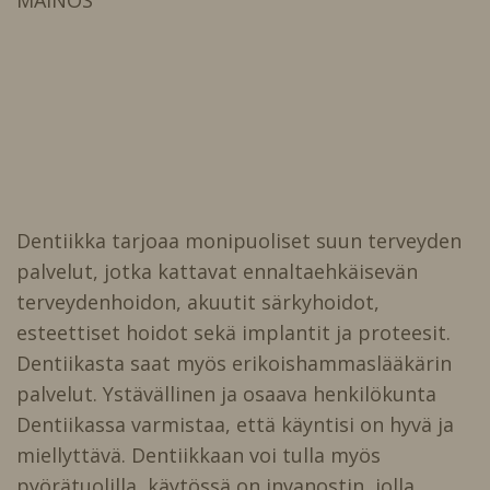
MAINOS
Dentiikka tarjoaa monipuoliset suun terveyden
palvelut, jotka kattavat ennaltaehkäisevän
terveydenhoidon, akuutit särkyhoidot,
esteettiset hoidot sekä implantit ja proteesit.
Dentiikasta saat myös erikoishammaslääkärin
palvelut. Ystävällinen ja osaava henkilökunta
Dentiikassa varmistaa, että käyntisi on hyvä ja
miellyttävä. Dentiikkaan voi tulla myös
pyörätuolilla, käytössä on invanostin, jolla