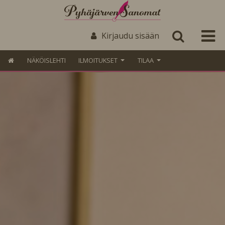
Kirjaudu sisään
NÄKÖISLEHTI
ILMOITUKSET
TILAA