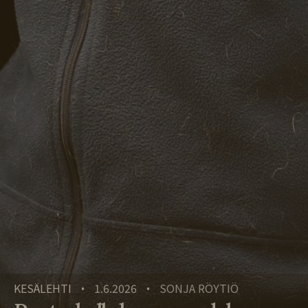
KESÄLEHTI
1.6.2026
SONJA RÖYTIÖ
•
•