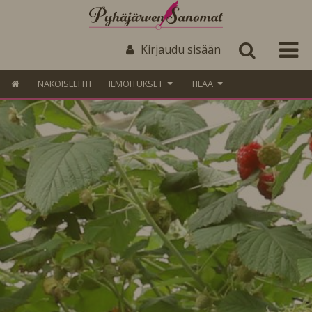
Kirjaudu sisään
NÄKÖISLEHTI
ILMOITUKSET
TILAA