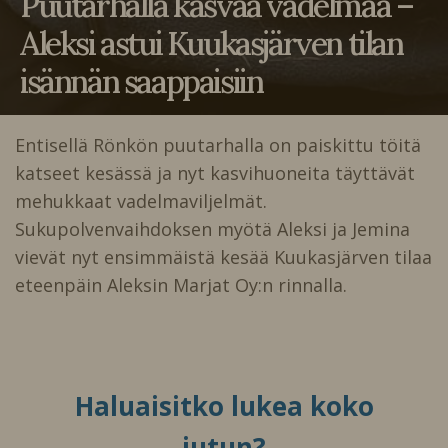
Puutarhalla kasvaa vadelmaa –
Aleksi astui Kuukasjärven tilan
isännän saappaisiin
Entisellä Rönkön puutarhalla on paiskittu töitä
katseet kesässä ja nyt kasvihuoneita täyttävät
mehukkaat vadelmaviljelmät.
Sukupolvenvaihdoksen myötä Aleksi ja Jemina
vievät nyt ensimmäistä kesää Kuukasjärven tilaa
eteenpäin Aleksin Marjat Oy:n rinnalla.
Haluaisitko lukea koko
jutun?