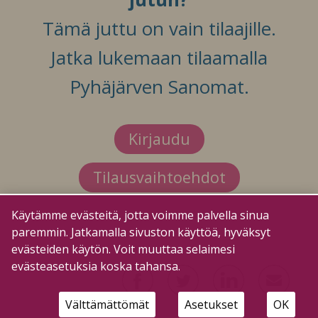
Tämä juttu on vain tilaajille.
Jatka lukemaan tilaamalla
Pyhäjärven Sanomat.
Kirjaudu
Tilausvaihtoehdot
Käytämme evästeitä, jotta voimme palvella sinua
paremmin. Jatkamalla sivuston käyttöä, hyväksyt
evästeiden käytön. Voit muuttaa selaimesi
evästeasetuksia koska tahansa.
Välttämättömät
Asetukset
OK