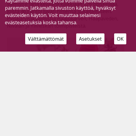
Käytämme evästeitä, jotta voimme palvella sinua
valmistui tänä keväänä kaikkiaan 526 opiskelijaa,
paremmin. Jatkamalla sivuston käyttöä, hyväksyt
joista 463 antoi luvan nimensä julkaisemiseen.
evästeiden käytön. Voit muuttaa selaimesi
Pyhäjärvisiä valmistui Haapajärven, Haapaveden,
evästeasetuksia koska tahansa.
Nivalan ja Ylivieskan toimipisteistä.
Välttämättömät
Asetukset
OK
Syyslukukaudella JEDUsta valmistui
kahdeksan pyhäjärvistä
Tilaajille