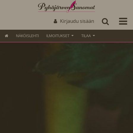
Kirjaudu sisään
NÄKÖISLEHTI
ILMOITUKSET
TILAA