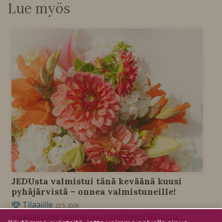
Lue myös
JEDUsta valmistui tänä keväänä kuusi
pyhäjärvistä – onnea valmistuneille!
Tilaajille
22.5.2026
Jokilaaksojen koulutuskuntayhtymä JEDUsta