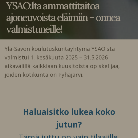
YSAO:lta ammattitaitoa
ajoneuvoista eläimiin – onnea
valmistuneille!
Ylä-Savon koulutuskuntayhtymä YSAO:sta
valmistui 1. kesäkuuta 2025 – 31.5.2026
aikavälillä kaikkiaan kuusitoista opiskelijaa,
joiden kotikunta on Pyhäjärvi.
Haluaisitko lukea koko
jutun?
Tämä juttu on vain tilaajille.