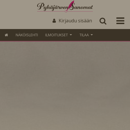
Kirjaudu sisään
NÄKÖISLEHTI
ILMOITUKSET
TILAA