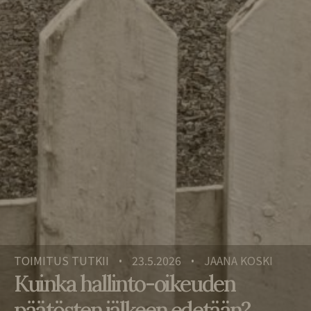
TOIMITUS TUTKII
23.5.2026
JAANA KOSKI
•
•
Kuinka hallinto-oikeuden
päätösten jälkeen edetään?