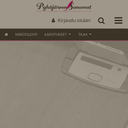
Kirjaudu sisään
NÄKÖISLEHTI
ILMOITUKSET
TILAA