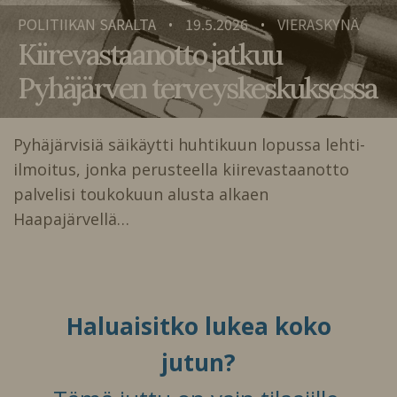
POLITIIKAN SARALTA
19.5.2026
VIERASKYNÄ
•
•
Kiirevastaanotto jatkuu
Pyhäjärven terveyskeskuksessa
Pyhäjärvisiä säikäytti huhtikuun lopussa lehti-
ilmoitus, jonka perusteella kiirevastaanotto
palvelisi toukokuun alusta alkaen
Haapajärvellä…
Haluaisitko lukea koko
jutun?