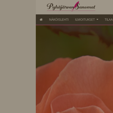
NÄKÖISLEHTI
ILMOITUKSET
TILA