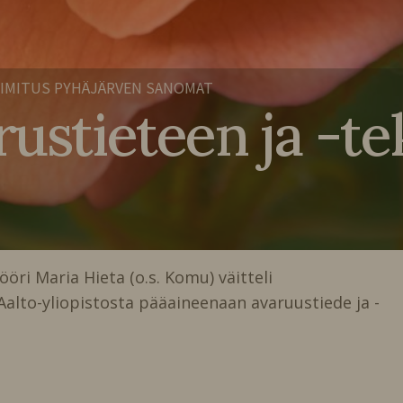
IMITUS PYHÄJÄRVEN SANOMAT
rustieteen ja -te
öri Maria Hieta (o.s. Komu) väitteli
Aalto-yliopistosta pääaineenaan avaruustiede ja -