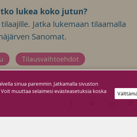
itko lukea koko jutun?
ilaajille. Jatka lukemaan tilaamalla
häjärven Sanomat.
du
Tilausvaihtoehdot
lvella sinua paremmin. Jatkamalla sivuston
. Voit muuttaa selaimesi evästeasetuksia koska
Välttäm