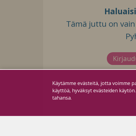
Haluais
Tämä juttu on vain t
Py
Kirjau
Käytämme evästeitä, jotta voimme pa
käyttöä, hyväksyt evästeiden käytön
tahansa.