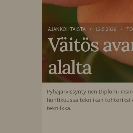
AJANKOHTAISTA
12.5.2026
TO
•
•
Väitös ava
alalta
Pyhäjärvissyntyinen Diplomi-insinö
huhtikuussa tekniikan tohtoriksi 
tekniikka.