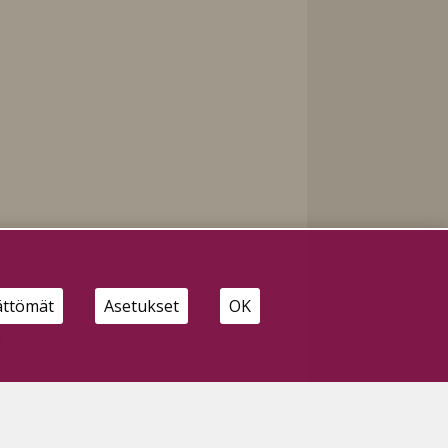
ättömät
Asetukset
OK