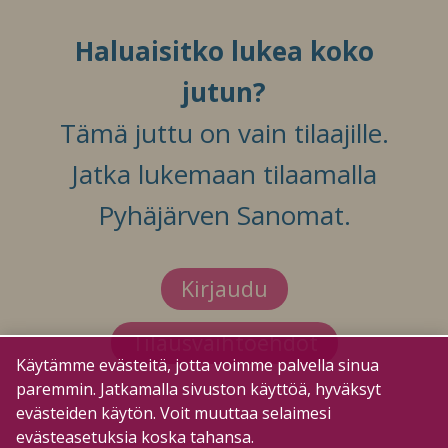
Haluaisitko lukea koko
jutun?
Tämä juttu on vain tilaajille.
Jatka lukemaan tilaamalla
Pyhäjärven Sanomat.
Kirjaudu
Tilausvaihtoehdot
Käytämme evästeitä, jotta voimme palvella sinua
paremmin. Jatkamalla sivuston käyttöä, hyväksyt
evästeiden käytön. Voit muuttaa selaimesi
evästeasetuksia koska tahansa.