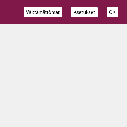
Välttämättömät
Asetukset
OK
Hae sivustolta