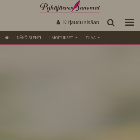
Kirjaudu sisään
NÄKÖISLEHTI
ILMOITUKSET
TILAA