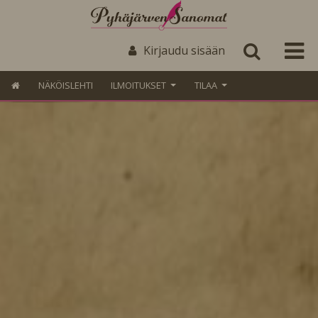
Kirjaudu sisään
NÄKÖISLEHTI
ILMOITUKSET
TILAA