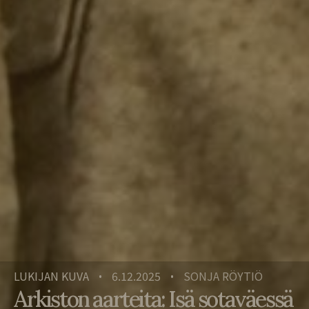
LUKIJAN KUVA
6.12.2025
SONJA RÖYTIÖ
•
•
Arkiston aarteita: Isä sotaväessä