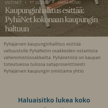
UUTISET
17.10.2025
JAANA KOSKI
•
•
Kaupunginhallitus esittää:
PyhäNet kokonaan kaupungin
haltuun
Pyhäjärven kaupunginhallitus esittää
valtuustolle PyhäNetin osakkeiden ostamista
vähemmistöosakkailta. Pyhänetistä on kaupan
toteutuessa tulossa sataprosenttisesti
Pyhäjärven kaupungin omistama yhtiö.
Haluaisitko lukea koko