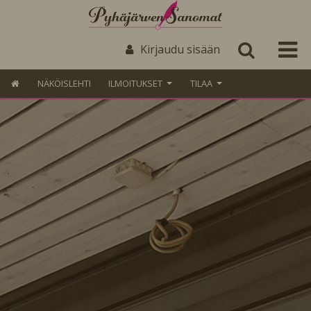
Kirjaudu sisään
NÄKÖISLEHTI
ILMOITUKSET
TILAA