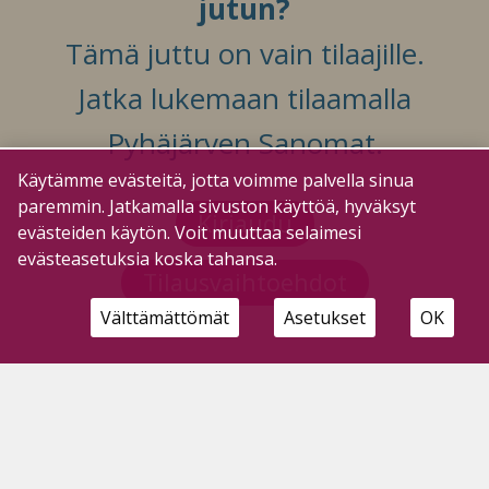
jutun?
Tämä juttu on vain tilaajille.
Jatka lukemaan tilaamalla
Pyhäjärven Sanomat.
Käytämme evästeitä, jotta voimme palvella sinua
paremmin. Jatkamalla sivuston käyttöä, hyväksyt
Kirjaudu
evästeiden käytön. Voit muuttaa selaimesi
evästeasetuksia koska tahansa.
Tilausvaihtoehdot
Välttämättömät
Asetukset
OK