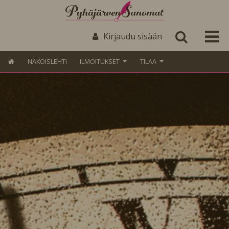
Kirjaudu sisään
NÄKÖISLEHTI
ILMOITUKSET
TILAA