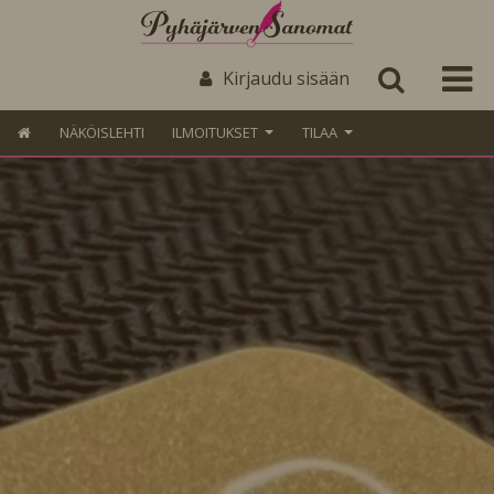
Kirjaudu sisään
NÄKÖISLEHTI
ILMOITUKSET
TILAA