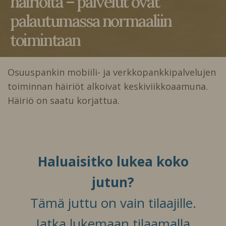
häiriöitä – palvelut ovat
palautumassa normaaliin
toimintaan
Osuuspankin mobiili- ja verkkopankkipalvelujen
toiminnan häiriöt alkoivat keskiviikkoaamuna.
Häiriö on saatu korjattua.
Haluaisitko lukea koko
jutun?
Tämä juttu on vain tilaajille.
Jatka lukemaan tilaamalla