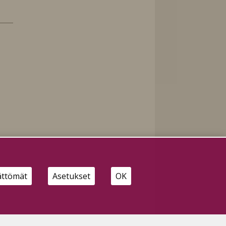
n
ättömät
Asetukset
OK
un