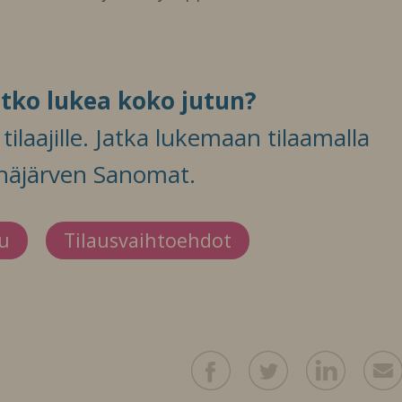
itko lukea koko jutun?
ilaajille. Jatka lukemaan tilaamalla
häjärven Sanomat.
du
Tilausvaihtoehdot