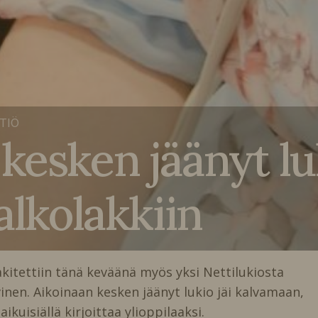
TIÖ
kesken jäänyt l
alkolakkiin
akitettiin tänä keväänä myös yksi Nettilukiosta
vinen. Aikoinaan kesken jäänyt lukio jäi kalvamaan,
ikuisiällä kirjoittaa ylioppilaaksi.