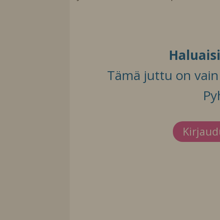
Haluais
Tämä juttu on vain t
Py
Kirjau