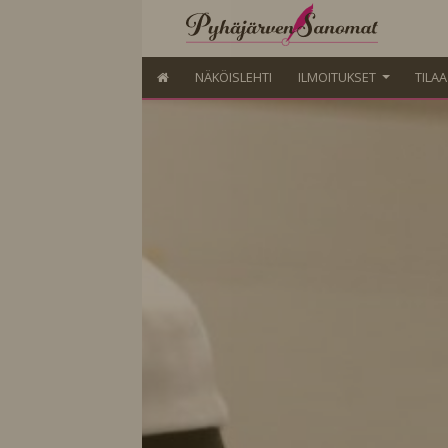
NÄKÖISLEHTI
ILMOITUKSET
TILA