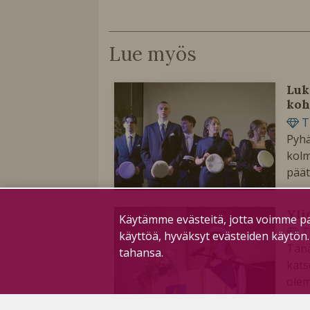
Lue myös
Luk
koh
T
Pyhä
kolm
päät
Yli
Käytämme evästeitä, jotta voimme pa
T
käyttöä, hyväksyt evästeiden käytön
Tänä
tahansa.
kats
ole