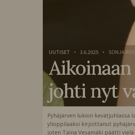
UUTISET
3.6.2025
SONJA RÖY
•
•
Aikoinaan 
johti nyt v
Pyhäjärven lukion kevätjuhlassa l
ylioppilaaksi kirjoittanut pyhäjär
joten Taina Vesamäki päätti vielä a