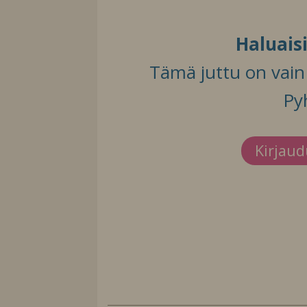
Haluais
Tämä juttu on vain t
Py
Kirjau