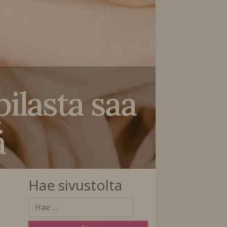
pilasta saa
ä
Hae sivustolta