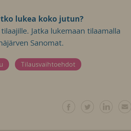
itko lukea koko jutun?
ilaajille. Jatka lukemaan tilaamalla
häjärven Sanomat.
du
Tilausvaihtoehdot