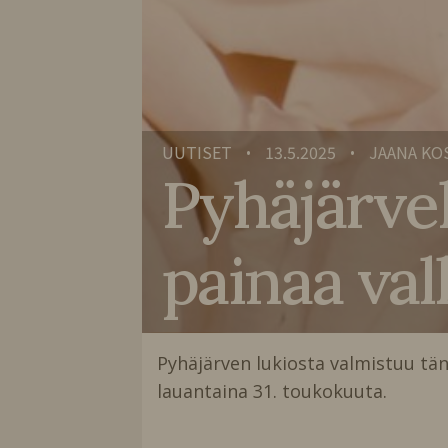
UUTISET
13.5.2025
JAANA KO
•
•
Pyhäjärvel
painaa va
Pyhäjärven lukiosta valmistuu tän
lauantaina 31. toukokuuta.