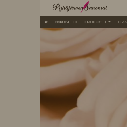
NÄKÖISLEHTI
ILMOITUKSET
TILA