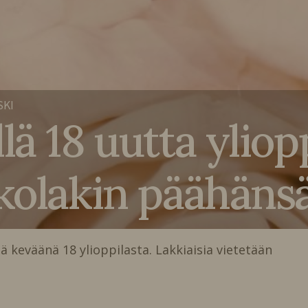
SKI
lä 18 uutta yliop
lkolakin päähäns
ä keväänä 18 ylioppilasta. Lakkiaisia vietetään