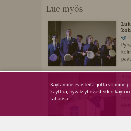
Lue myös
Luk
koh
T
Pyhä
kolm
päät
Yli
T
Käytämme evästeitä, jotta voimme pa
Tänä
käyttöä, hyväksyt evästeiden käytön
kats
tahansa.
ole
Sti