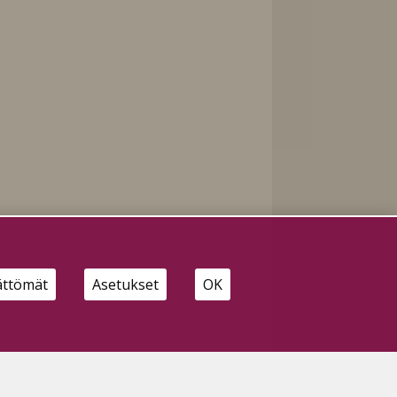
n
un
ättömät
Asetukset
OK