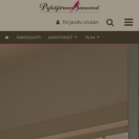
Kirjaudu sisään
NÄKÖISLEHTI
ILMOITUKSET
TILAA