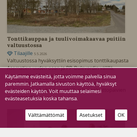
Tonttikauppaa ja tuulivoimakaavaa puitiin
valtuustossa
Tilaajille
5.5.2026
Valtuustossa hyväksyttiin esisopimus tonttikaupasta
Asematien uuden osan ja PP-Bulevardin välillä,
äänestettiin Moskuankankaan tuulivoiman
Käytämme evästeitä, jotta voimme palvella sinua
osayleiskaavasta ja tehtiin aloite lettujen
paremmin. Jatkamalla sivuston käyttöä, hyväksyt
palauttamisesta kouluruokailun hernekeittopäivien
evästeiden käytön. Voit muuttaa selaimesi
ruokalistalle.
evästeasetuksia koska tahansa.
Välttämättömät
Asetukset
OK