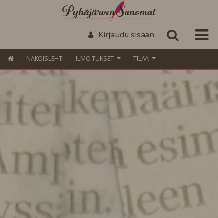
Kirjaudu sisään
NÄKÖISLEHTI
ILMOITUKSET
TILAA