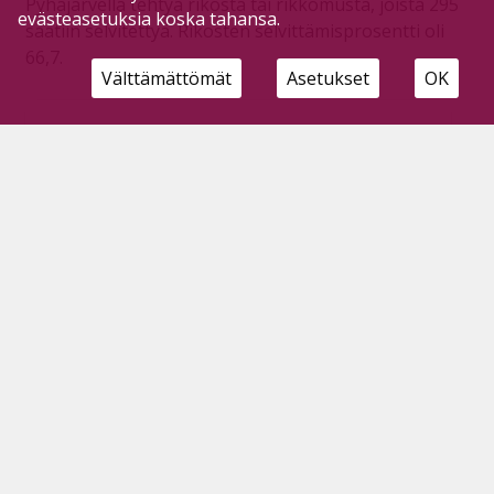
Pyhäjärvellä tehtyä rikosta tai rikkomusta, joista 295
evästeasetuksia koska tahansa.
saatiin selvitettyä. Rikosten selvittämisprosentti oli
66,7.
Välttämättömät
Asetukset
OK
Kaasuaseen tilaaminen johti tuomioon
ampuma-aserikoksesta
Tilaajille
28.3.2026
Oulun käräjäoikeus antoi pyhäjärviselle miehelle