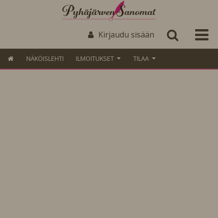
Kirjaudu sisään
NÄKÖISLEHTI
ILMOITUKSET
TILAA