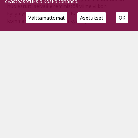
evästeasetuksia koska tahansa.
huolestutti selvää enemmistöä viime viikon
kysymykseen vastanneista. Käy lukemassa
Välttämättömät
Asetukset
OK
kommentit ja vastaa viikon kysymykseen!
Viikon 18 kysymys: Huolettaako
kiirevastaanoton muuttuminen