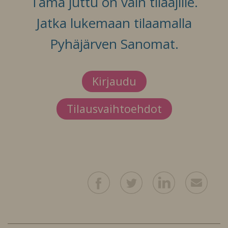
Tämä juttu on vain tilaajille.
Jatka lukemaan tilaamalla
Pyhäjärven Sanomat.
Kirjaudu
Tilausvaihtoehdot