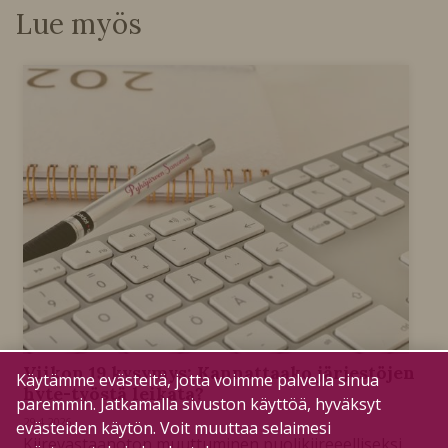
Lue myös
Viikon 19 kysymys: Kannattaako järjestöjen
Käytämme evästeitä, jotta voimme palvella sinua
hyte-työstä leikata?
paremmin. Jatkamalla sivuston käyttöä, hyväksyt
29.4.2026
evästeiden käytön. Voit muuttaa selaimesi
Kiirevastaanoton muuttuminen puolikiireeelliseksi