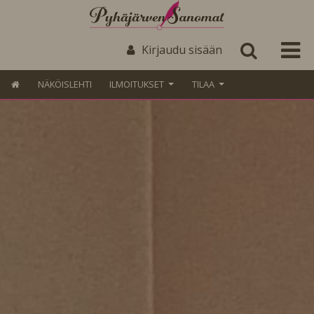
Kirjaudu sisään
NÄKÖISLEHTI
ILMOITUKSET
TILAA