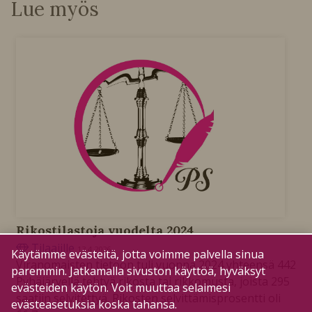
Lue myös
Rikostilastoja vuodelta 2024
Tilaajille
13.4.2026
Käytämme evästeitä, jotta voimme palvella sinua
Viranomaisten tietoon tuli vuonna 2024 yhteensä 442
paremmin. Jatkamalla sivuston käyttöä, hyväksyt
Pyhäjärvellä tehtyä rikosta tai rikkomusta, joista 295
evästeiden käytön. Voit muuttaa selaimesi
saatiin selvitettyä. Rikosten selvittämisprosentti oli
evästeasetuksia koska tahansa.