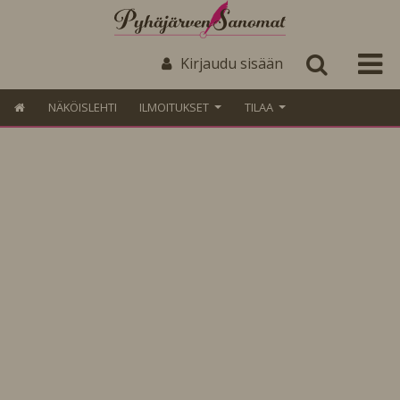
Kirjaudu sisään
NÄKÖISLEHTI
ILMOITUKSET
TILAA