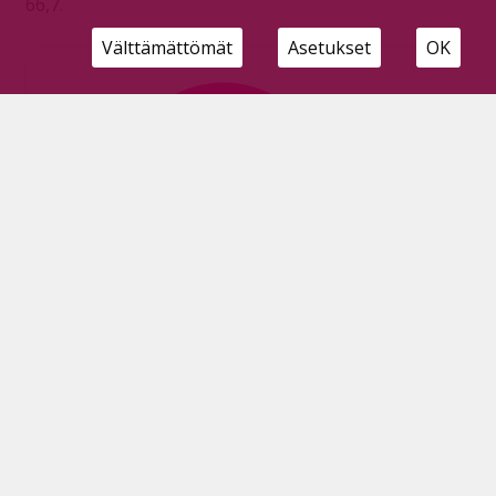
66,7.
Välttämättömät
Asetukset
OK
Kaasuaseen tilaaminen johti tuomioon
ampuma-aserikoksesta
Tilaajille
28.3.2026
Oulun käräjäoikeus antoi pyhäjärviselle miehelle
tuomion ampuma-aserikoksesta tämän tilattua
kaasuaseen sekä patruunoita.