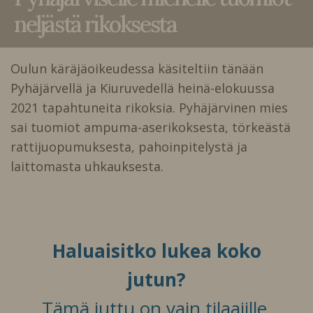
neljästä rikoksesta
Oulun käräjäoikeudessa käsiteltiin tänään
Pyhäjärvellä ja Kiuruvedellä heinä-elokuussa
2021 tapahtuneita rikoksia. Pyhäjärvinen mies
sai tuomiot ampuma-aserikoksesta, törkeästä
rattijuopumuksesta, pahoinpitelystä ja
laittomasta uhkauksesta.
Haluaisitko lukea koko
jutun?
Tämä juttu on vain tilaajille.