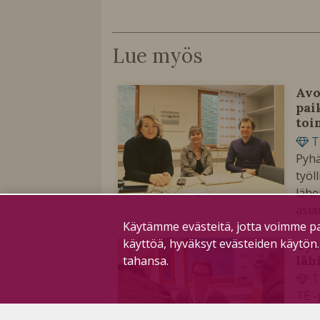
Lue myös
Avo
pai
toi
T
Pyhä
työl
lähe
asia
Käytämme evästeitä, jotta voimme pa
käyttöä, hyväksyt evästeiden käytön
Työ
läh
tahansa.
T
TE -
ensi