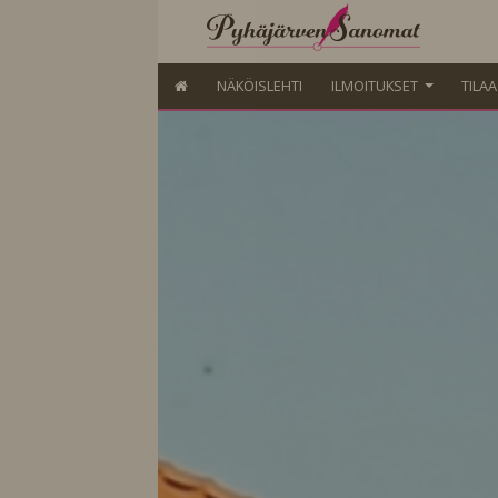
NÄKÖISLEHTI
ILMOITUKSET
TILA