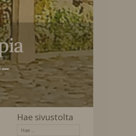
pia
e-
Hae sivustolta