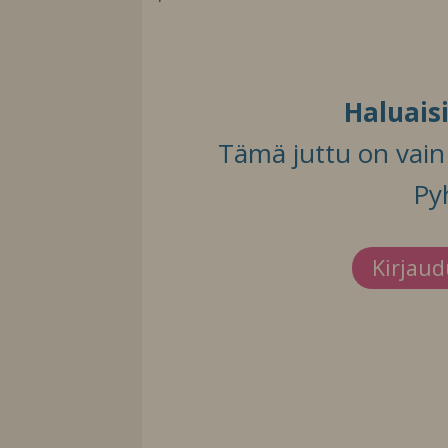
Haluais
Tämä juttu on vain t
Py
Kirjau