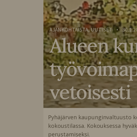
AJANKOHTAISTA, UUTISET
30.1.2
•
Alueen ku
työvoimap
vetoisesti
Pyhäjärven kaupunginvaltuusto k
kokoustilassa. Kokouksessa hyväk
perustamiseksi.