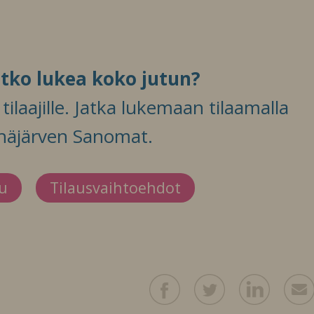
itko lukea koko jutun?
ilaajille. Jatka lukemaan tilaamalla
häjärven Sanomat.
du
Tilausvaihtoehdot