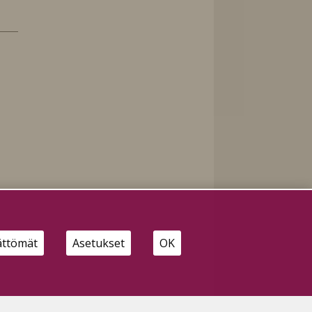
ättömät
Asetukset
OK
e