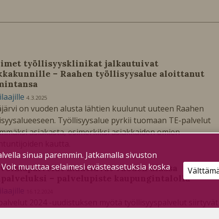
imet työllisyysklinikat jalkautuivat
kkakunnille – Raahen työllisyysalue aloittanut
mintansa
ilaajille
4.3.2025
järvi on vuoden alusta lähtien kuulunut uuteen Raahen
lisyysalueeseen. Työllisyysalue pyrkii tuomaan TE-palvelut
mmäksi asiakasta, esimerkiksi asiakkaiden omien
ntuntijoiden kautta.
lvella sinua paremmin. Jatkamalla sivuston
. Voit muuttaa selaimesi evästeasetuksia koska
voimapalvelut muuttuvat vuoden alussa
Välttäm
ipalveluksi – palvelupiste kaupungintalolla
ilaajille
16.12.2024
palvelut 2024 -uudistuksen myötä työllisyyspalvelut siirtyvät
 vuonna kuntien järjestettäväksi. Pyhäjärven lähipalvelupist