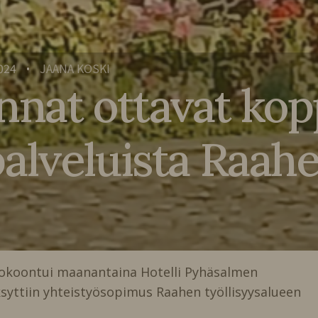
024
JAANA KOSKI
•
nnat ottavat kop
alveluista Raah
okoontui maanantaina Hotelli Pyhäsalmen
syttiin yhteistyösopimus Raahen työllisyysalueen