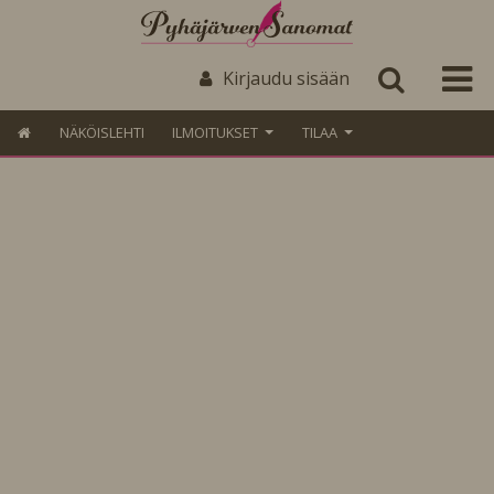
Kirjaudu sisään
NÄKÖISLEHTI
ILMOITUKSET
TILAA