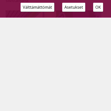
siivittämänä.
Välttämättömät
Asetukset
OK
Pyhäjärven apteekkiin murtauduttiin –
tekijä otettiin paikan päällä kiinni
Tilaajille
27.1.2026
Maanantain ja tiistain välisenä yönä Pyhäjärven
apteekkiin murtauduttiin. Poliisi tavoitti piiloutuneen