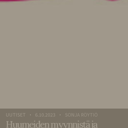
UUTISET
6.10.2023
SONJA RÖYTIÖ
•
•
Huumeiden myynnistä ja