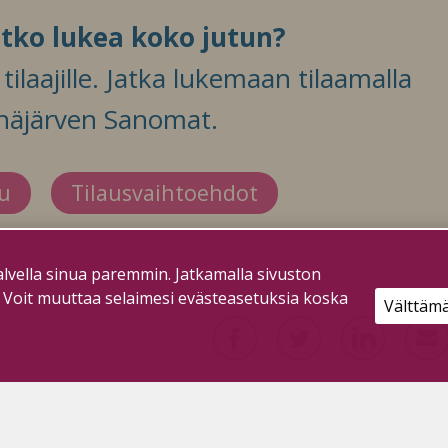
itko lukea koko jutun?
ilaajille. Jatka lukemaan tilaamalla
häjärven Sanomat.
du
Tilausvaihtoehdot
lvella sinua paremmin. Jatkamalla sivuston
. Voit muuttaa selaimesi evästeasetuksia koska
Välttäm