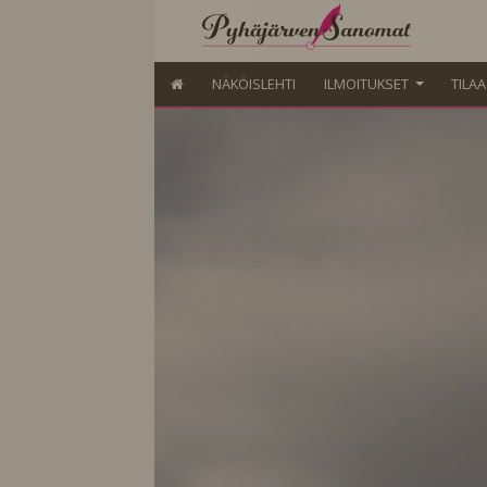
NÄKÖISLEHTI
ILMOITUKSET
TILA