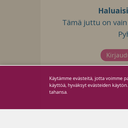
Haluais
Tämä juttu on vain t
Py
Kirjau
Käytämme evästeitä, jotta voimme pa
käyttöä, hyväksyt evästeiden käytön
tahansa.