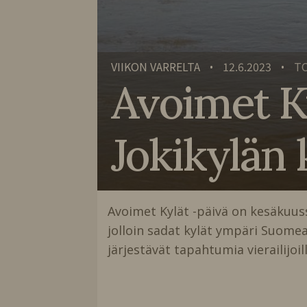
VIIKON VARRELTA
12.6.2023
TO
•
•
Avoimet Ky
Jokikylän
Avoimet Kylät -päivä on kesäkuus
jolloin sadat kylät ympäri Suome
järjestävät tapahtumia vierailijoil