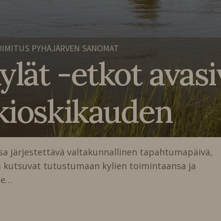
IMITUS PYHÄJÄRVEN SANOMAT
lät -etkot avasi
 kioskikauden
sa järjestettävä valtakunnallinen tapahtumapäivä,
a kutsuvat tutustumaan kylien toimintaansa ja
le…