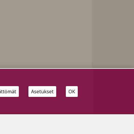
ättömät
Asetukset
OK