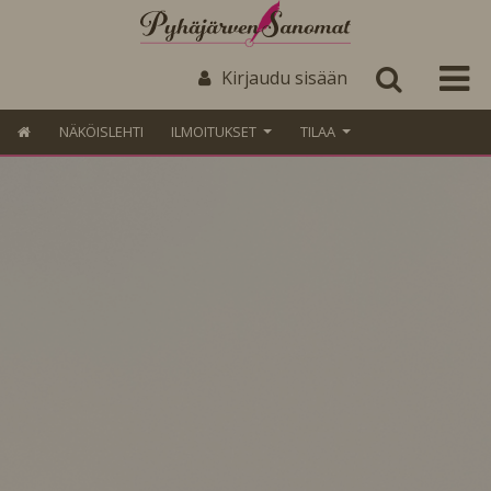
Kirjaudu sisään
NÄKÖISLEHTI
ILMOITUKSET
TILAA