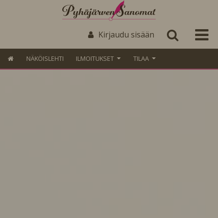
Kirjaudu sisään
NÄKÖISLEHTI
ILMOITUKSET
TILAA