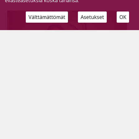
evästeasetuksia koska tahansa.
Välttämättömät
Asetukset
OK
Urakointitoiminta tukee maataloutta –
Siika-aho vuoden maaseutuyrittäjä
Tilaajille
9.12.2025
Vuoden maaseutuyrittäjänä palkittiin Juha Siika-aho.
Siika-ahon harjoittama urakointi on muodostunut
tärkeäksi osaksi pyhäjärvisen maatalouden