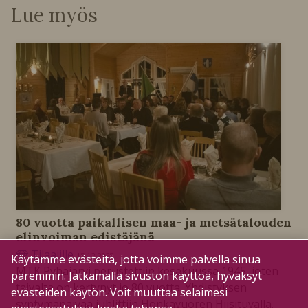
Lue myös
80 vuotta paikallisen maa- ja metsätalouden
elinvoiman edistäjänä
Tilaajille
15.12.2025
Käytämme evästeitä, jotta voimme palvella sinua
MTK Pyhäjärvi perustettiin kesäkuussa 1945, joten
paremmin. Jatkamalla sivuston käyttöä, hyväksyt
taivalta on kertynyt jo 80 vuotta. Yhdistyksen
evästeiden käytön. Voit muuttaa selaimesi
syntymäpäivää juhlittiin Honkavuoren Hiisituvalla.