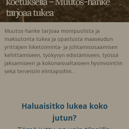
koetuksella – Muutos-hanke
tarjoaa tukea
Muutos-hanke tarjoaa monipuolista ja
maksutonta tukea ja opastusta maaseudun
yrittäjien liiketoiminta- ja johtamisosaamisen
kehittämiseen, työkyvyn edistämiseen, työssä
jaksamiseen ja kokonaisvaltaiseen hyvinvointiin
sekä terveisiin elintapoihin…
Haluaisitko lukea koko
jutun?