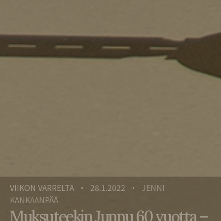
VIIKON VARRELTA
28.1.2022
JENNI
•
•
KANKAANPÄÄ
Muksuteekin Junnu 60 vuotta –