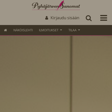
Kirjaudu sisään
NÄKÖISLEHTI
ILMOITUKSET
TILAA