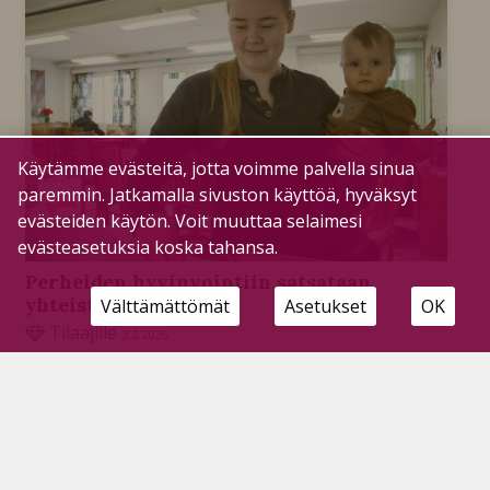
Käytämme evästeitä, jotta voimme palvella sinua
paremmin. Jatkamalla sivuston käyttöä, hyväksyt
evästeiden käytön. Voit muuttaa selaimesi
evästeasetuksia koska tahansa.
Perheiden hyvinvointiin satsataan
yhteistyöllä
Välttämättömät
Asetukset
OK
Tilaajille
3.2.2026
MLL:n perhekahvila on saanut resurssivahvistusta
kaupungilta. Kaupunki ja seurakunta ovat
yhteistyössä aloittamassa myös lapsiparkkitoimintaa.